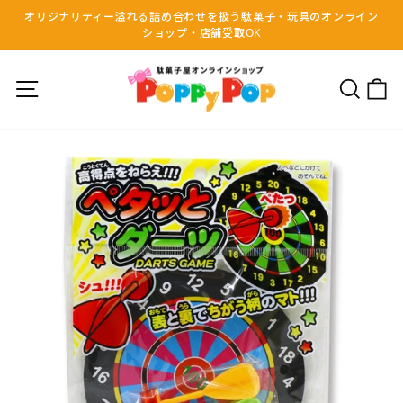
コ
オリジナリティー溢れる詰め合わせを扱う駄菓子・玩具のオンライン
ン
ショップ・店舗受取OK
前
テ
の
ン
ス
サイトナビゲーション
検索
ツ
ラ
へ
イ
移
ド
動