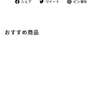
Facebook
Twitter
ピ
シェア
ツイート
ピン留め
で
で
ン
シ
ツ
で
ェ
イ
投
ア
ー
稿
す
ト
おすすめ商品
る
す
る
セール
ペタッとダーツ＊25本入
通
¥1,925
セ
¥1,155
40%OFF
常
ー
価
ル
格
ス
プ