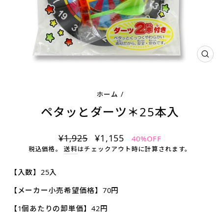
閉
じ
る
ホーム
/
ペタッとダーツ＊25本入
通
¥1,925
セ
¥1,155
40%OFF
常
ー
税込価格。
送料
はチェックアウト時に計算されます。
価
ル
格
ス
【入数】25入
プ
【メーカー小売希望価格】70円
ラ
イ
【1個あたりの卸単価】42円
ス