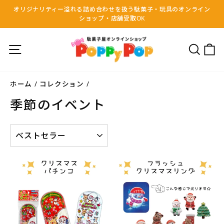
コ
オリジナリティー溢れる詰め合わせを扱う駄菓子・玩具のオンライン
ン
ショップ・店舗受取OK
前
テ
の
ン
ス
サイトナビゲーション
検索
ツ
ラ
へ
イ
移
ド
動
ホーム
/
コレクション
/
季節のイベント
並
べ
替
え